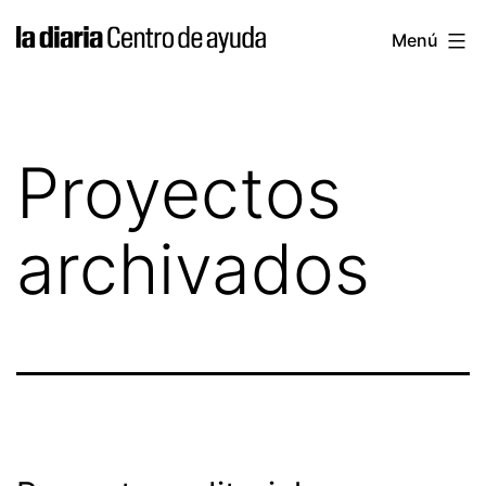
Saltar
la
Menú
al
diaria
contenido
|
Centro
Proyectos
de
ayuda
archivados