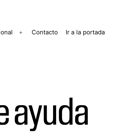
ional
Contacto
Ir a la portada
Abrir
el
menú