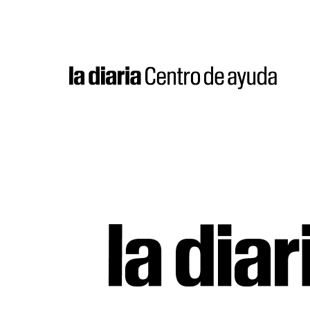
Saltar
al
contenido
la
diaria
|