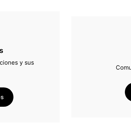
s
pciones y sus
Comun
es